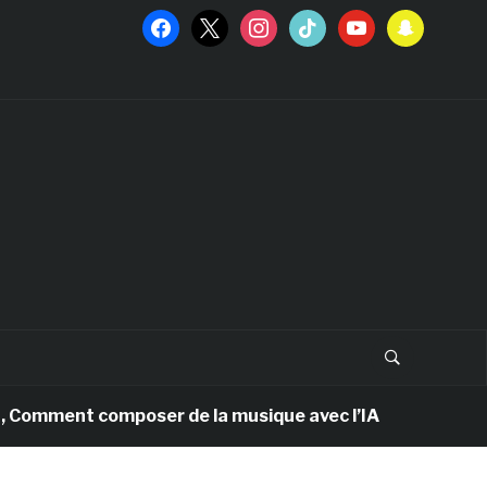
facebook
x
instagram
tiktok
youtube
snapchat
omment composer de la musique avec l’IA
9 mois a