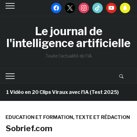
facebook
x
instagram
tiktok
youtube
snapchat
Le journal de
l'intelligence artificielle
Toute l'actualité de l'IA
o en 20 Clips Viraux avec l’IA (Test 2025)
9 mois 
EDUCATION ET FORMATION
,
TEXTE ET RÉDACTION
Sobrief.com