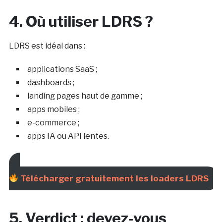
4. Où utiliser LDRS ?
LDRS est idéal dans :
applications SaaS ;
dashboards ;
landing pages haut de gamme ;
apps mobiles ;
e-commerce ;
apps IA ou API lentes.
Télécharger gratuitement les loaders LDRS
5. Verdict : devez-vous