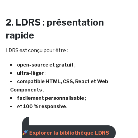
2. LDRS : présentation
rapide
LDRS est conçu pour être :
open-source et gratuit
;
ultra-léger
;
compatible HTML, CSS, React et Web
Components
;
facilement personnalisable
;
et
100 % responsive
.
Explorer la bibliothèque LDRS