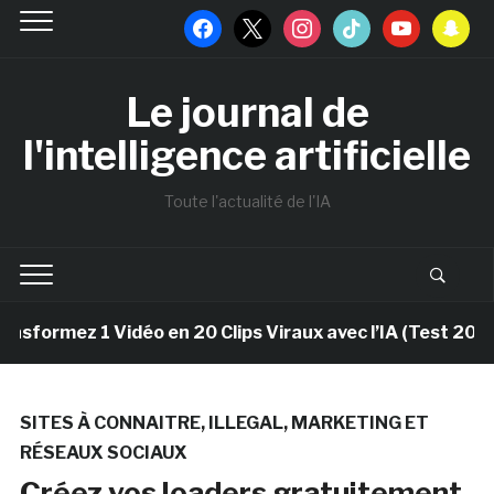
facebook
x
instagram
tiktok
youtube
snapchat
Le journal de
l'intelligence artificielle
Toute l'actualité de l'IA
ormez 1 Vidéo en 20 Clips Viraux avec l’IA (Test 2025)
SITES À CONNAITRE
,
ILLEGAL
,
MARKETING ET
RÉSEAUX SOCIAUX
Créez vos loaders gratuitement