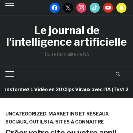
facebook
x
instagram
tiktok
youtube
snapchat
Le journal de
l'intelligence artificielle
Toute l'actualité de l'IA
formez 1 Vidéo en 20 Clips Viraux avec l’IA (Test 2025)
UNCATEGORIZED
,
MARKETING ET RÉSEAUX
SOCIAUX
,
OUTILS IA
,
SITES À CONNAITRE
Créer votre site ou votre appli