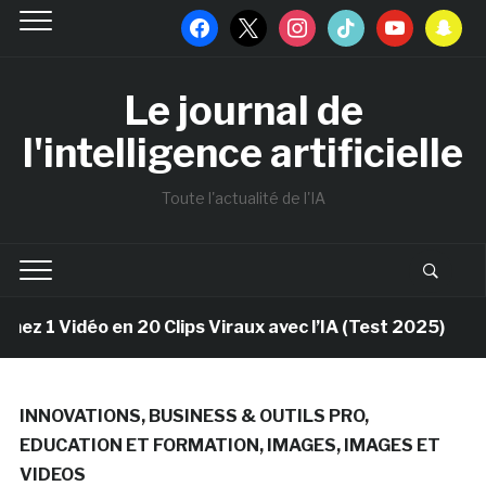
facebook
x
instagram
tiktok
youtube
snapchat
Le journal de
l'intelligence artificielle
Toute l'actualité de l'IA
déo en 20 Clips Viraux avec l’IA (Test 2025)
9 moi
INNOVATIONS
,
BUSINESS & OUTILS PRO
,
EDUCATION ET FORMATION
,
IMAGES
,
IMAGES ET
VIDEOS