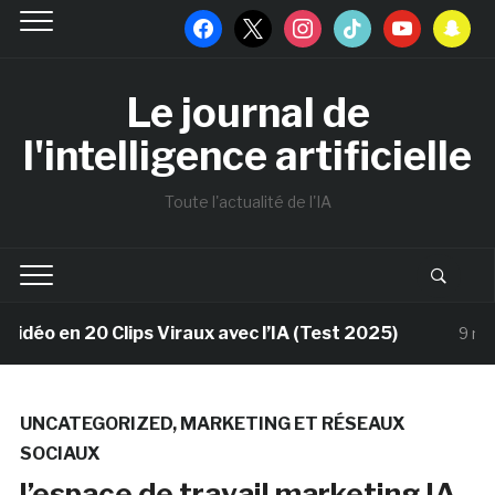
facebook
x
instagram
tiktok
youtube
snapchat
Le journal de
l'intelligence artificielle
Toute l'actualité de l'IA
en 20 Clips Viraux avec l’IA (Test 2025)
9 mois ago
UNCATEGORIZED
,
MARKETING ET RÉSEAUX
SOCIAUX
l’espace de travail marketing IA