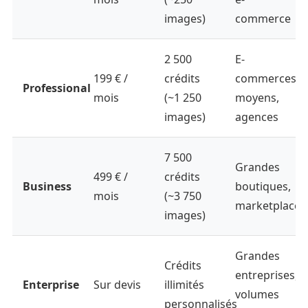
images)
commerce
2 500
E-
199 € /
crédits
commerces
Professional
mois
(~1 250
moyens,
images)
agences
7 500
Grandes
499 € /
crédits
Business
boutiques,
mois
(~3 750
marketplaces
images)
Grandes
Crédits
entreprises,
Enterprise
Sur devis
illimités
volumes
personnalisés