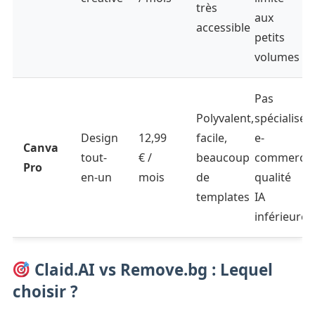
très
aux
accessible
petits
volumes
Pas
Polyvalent,
spécialisé
Design
12,99
facile,
e-
Canva
tout-
€ /
beaucoup
commerce,
Pro
en-un
mois
de
qualité
templates
IA
inférieure
Claid.AI vs Remove.bg : Lequel
choisir ?