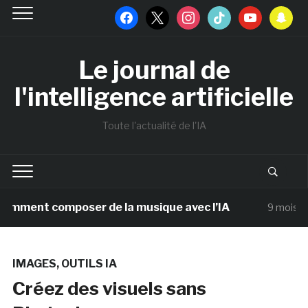
facebook
x
instagram
tiktok
youtube
snapchat
Le journal de
l'intelligence artificielle
Toute l'actualité de l'IA
 composer de la musique avec l’IA
Edr
9 mois ago
IMAGES
,
OUTILS IA
Créez des visuels sans