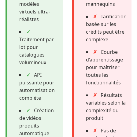
modèles
mannequins
virtuels ultra-
✗
Tarification
réalistes
basée sur les
✓
crédits peut être
Traitement par
complexe
lot pour
✗
Courbe
catalogues
d’apprentissage
volumineux
pour maîtriser
✓
API
toutes les
puissante pour
fonctionnalités
automatisation
✗
Résultats
complète
variables selon la
✓
Création
complexité du
de vidéos
produit
produits
✗
Pas de
automatique