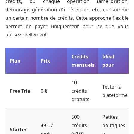
crédits, où chaque opération (amélioration,
détourage, génération d’arrière-plan, etc.) consomme
un certain nombre de crédits. Cette approche flexible
permet de payer uniquement pour ce que vous
utilisez réellement.
Crédits
Idéal
Plan
Prix
mensuels
pour
10
Tester la
Free Trial
0 €
crédits
plateforme
gratuits
500
Petites
49 € /
crédits
boutiques
Starter
mois
(~250
e-