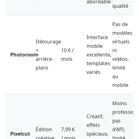
abordable
qualité
Pas de
modèles
Interface
Détourage
virtuels
mobile
+
10 € /
ni
Photoroom
excellente,
arrière-
mois
vidéos,
templates
plans
limité
variés
au
mobile
Moins
professionn
Créatif,
pas
effets
Édition
7,99 €
d’API,
Pixelcut
spéciaux,
créative
/ mois
limité