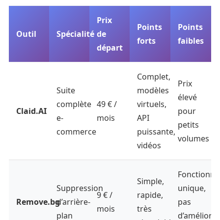
Prix
Points
Points
Outil
Spécialité
de
forts
faibles
départ
Complet,
Prix
Suite
modèles
élevé
complète
49 € /
virtuels,
Claid.AI
pour
e-
mois
API
petits
commerce
puissante,
volumes
vidéos
Fonctionnal
Simple,
Suppression
unique,
9 € /
rapide,
Remove.bg
d’arrière-
pas
mois
très
plan
d’améliorat